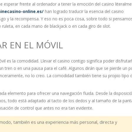
esperar frente al ordenador a tener la emoción del casino literalme
ninecasino-online.es/
han logrado traducir la esencia del casino
riesgo y la recompensa. Y eso no es poca cosa, sobre todo si pensamo
e ruleta, en cada mano de blackjack o en cada giro de slot.
R EN EL MÓVIL
vil es la comodidad. Llevar el casino contigo significa poder disfrutar
n tren o en una pausa para el café. Algunos dirán que se pierde un 
sinceramente, no lo creo. La comodidad también tiene su propio tipo 
ada elemento para ofrecer una navegación fluida. Desde la disposici
s, todo está adaptado al tacto de los dedos y al tamaño de la panta
sación de control que antes no era tan evidente.
ómodo, también es una experiencia más personal, directa y