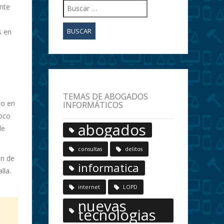
Buscar:
nte
s en
TEMAS DE ABOGADOS
lo en
INFORMÁTICOS
poco
abogados
de
consultas
delitos
ón de
informatica
lla.
internet
LOPD
nuevas
tecnologias