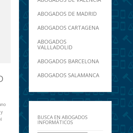
ABOGADOS DE MADRID
ABOGADOS CARTAGENA
ABOGADOS
VALLLADOLID
ABOGADOS BARCELONA
ABOGADOS SALAMANCA
D
uno
 y
BUSCA EN ABOGADOS
l
INFORMÁTICOS