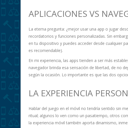
APLICACIONES VS NAV
La eterna pregunta: ¿mejor usar una app o jugar des
recordatorios y funciones personalizadas. Sin embarg
en tu dispositivo y puedes acceder desde cualquier p
es recomendable).
En mi experiencia, las apps tienden a ser más estables
navegador brinda esa sensación de libertad, de no dep
según la ocasión. Lo importante es que las dos opcion
LA EXPERIENCIA PERSO
Hablar del juego en el móvil no tendría sentido sin m
ritual; algunos lo ven como un pasatiempo, otros como
la experiencia móvil también aporta dinamismo, inmedia