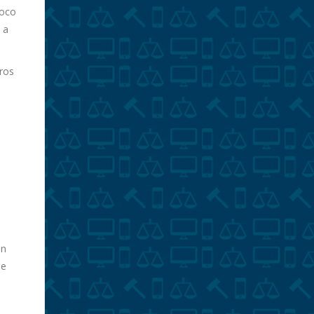
poco
 a
ros
ún
ue