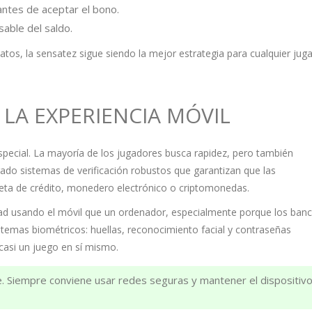
antes de aceptar el bono.
sable del saldo.
tos, la sensatez sigue siendo la mejor estrategia para cualquier jug
LA EXPERIENCIA MÓVIL
pecial. La mayoría de los jugadores busca rapidez, pero también
rado sistemas de verificación robustos que garantizan que las
jeta de crédito, monedero electrónico o criptomonedas.
d usando el móvil que un ordenador, especialmente porque los banc
istemas biométricos: huellas, reconocimiento facial y contraseñas
casi un juego en sí mismo.
 Siempre conviene usar redes seguras y mantener el dispositiv