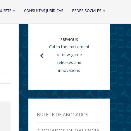
BUFETE
CONSULTAS JURÍDICAS
REDES SOCIALES
PREVIOUS
Catch the excitement
of new game
releases and
innovations
BUFETE DE ABOGADOS
ABOGADOS DE VALENCIA