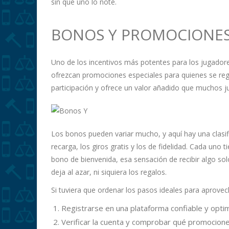
sin que uno lo note.
BONOS Y PROMOCIONES
Uno de los incentivos más potentes para los jugadore
ofrezcan promociones especiales para quienes se regi
participación y ofrece un valor añadido que muchos 
Los bonos pueden variar mucho, y aquí hay una clasifi
recarga, los giros gratis y los de fidelidad. Cada uno 
bono de bienvenida, esa sensación de recibir algo sol
deja al azar, ni siquiera los regalos.
Si tuviera que ordenar los pasos ideales para aprovec
Registrarse en una plataforma confiable y optim
Verificar la cuenta y comprobar qué promocione