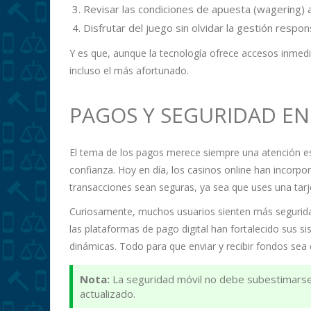
Revisar las condiciones de apuesta (wagering) 
Disfrutar del juego sin olvidar la gestión respon
Y es que, aunque la tecnología ofrece accesos inmedia
incluso el más afortunado.
PAGOS Y SEGURIDAD EN 
El tema de los pagos merece siempre una atención es
confianza. Hoy en día, los casinos online han incorpo
transacciones sean seguras, ya sea que uses una tar
Curiosamente, muchos usuarios sienten más segurida
las plataformas de pago digital han fortalecido sus s
dinámicas. Todo para que enviar y recibir fondos sea 
Nota:
La seguridad móvil no debe subestimarse.
actualizado.