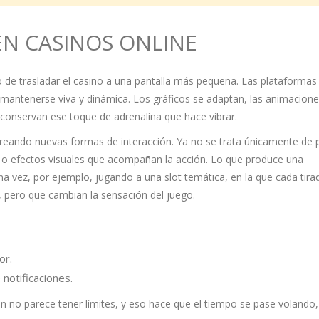
 EN CASINOS ONLINE
o de trasladar el casino a una pantalla más pequeña. Las plataformas
e mantenerse viva y dinámica. Los gráficos se adaptan, las animacion
 conservan ese toque de adrenalina que hace vibrar.
eando nuevas formas de interacción. Ya no se trata únicamente de p
s o efectos visuales que acompañan la acción. Lo que produce una
una vez, por ejemplo, jugando a una slot temática, en la que cada tira
s, pero que cambian la sensación del juego.
or.
notificaciones.
n no parece tener límites, y eso hace que el tiempo se pase volando,